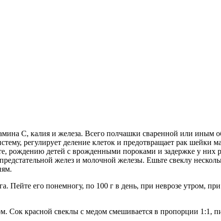
амина С, калия и железа. Всего полчашки сваренной или иным 
стему, регулирует деление клеток и предотвращает рак шейки 
те, рождению детей с врожденными пороками и задержке у них ро
предстательной желез и молочной железы. Ешьте свеклу нескольк
ням.
га. Пейте его понемногу, по 100 г в день, при неврозе утром, 
. Сок красной свеклы с медом смешивается в пропорции 1:1, пит