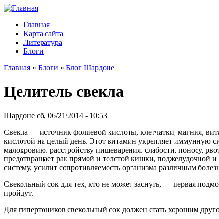
Главная
Карта сайта
Литература
Блоги
Главная
»
Блоги
»
Блог Шардоне
Целитель свекла
Шардоне сб, 06/21/2014 - 10:53
Свекла — источник фолиевой кислоты, клетчатки, магния, вит
кислотой на целый день. Этот витамин укрепляет иммунную си
малокровию, расстройству пищеварения, слабости, поносу, рво
предотвращает рак прямой и толстой кишки, поджелудочной и 
систему, усилит сопротивляемость организма различным болез
Свекольный сок для тех, кто не может заснуть, — первая подмо
пройдут.
Для гипертоников свекольный сок должен стать хорошим другом