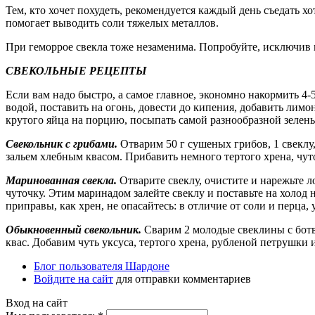
Тем, кто хочет похудеть, рекомендуется каждый день съедать х
помогает выводить соли тяжелых металлов.
При геморрое свекла тоже незаменима. Попробуйте, исключив в
СВЕКОЛЬНЫЕ РЕЦЕПТЫ
Если вам надо быстро, а самое главное, экономно накормить 4-5
водой, поставить на огонь, довести до кипения, добавить лим
крутого яйца на порцию, посыпать самой разнообразной зеленью
Свекольник с грибами.
Отварим 50 г сушеных грибов, 1 свеклу
зальем хлебным квасом. Прибавить немного тертого хрена, чут
Маринованная свекла.
Отварите свеклу, очистите и нарежьте ло
чуточку. Этим маринадом залейте свеклу и поставьте на холод 
приправы, как хрен, не опасайтесь: в отличие от соли и перца,
Обыкновенный свекольник.
Сварим 2 молодые свеклины с ботв
квас. Добавим чуть уксуса, тертого хрена, рубленой петрушки
Блог пользователя Шардоне
Войдите на сайт
для отправки комментариев
Вход на сайт