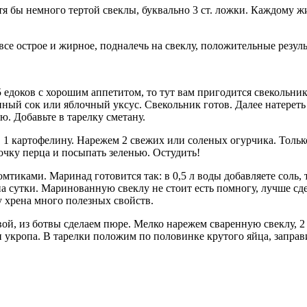
отя бы немного тертой свеклы, буквально 3 ст. ложки. Каждому ж
се острое и жирное, подналечь на свеклу, положительные резуль
 едоков с хорошим аппетитом, то тут вам пригодится свекольник.
онный сок или яблочный уксус. Свекольник готов. Далее натерет
. Добавьте в тарелку сметану.
, 1 картофелину. Нарежем 2 свежих или соленых огурчика. Тольк
очку перца и посыпать зеленью. Остудить!
мтиками. Маринад готовится так: в 0,5 л воды добавляете соль, 
на сутки. Маринованную свеклу не стоит есть помногу, лучше сде
 у хрена много полезных свойств.
ой, из ботвы сделаем пюре. Мелко нарежем сваренную свеклу, 2
 и укропа. В тарелки положим по половинке крутого яйца, заправ