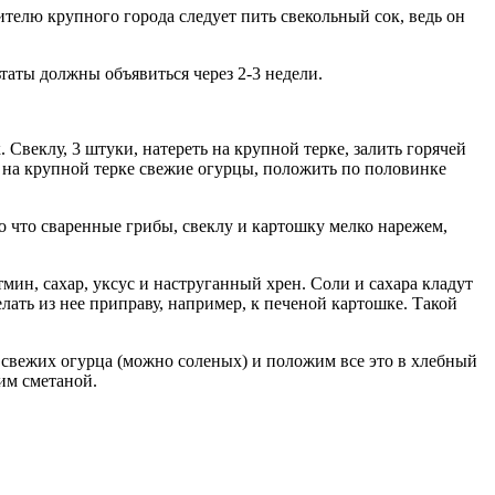
ителю крупного города следует пить свекольный сок, ведь он
таты должны объявиться через 2-3 недели.
 Свеклу, 3 штуки, натереть на крупной терке, залить горячей
ь на крупной терке свежие огурцы, положить по половинке
о что сваренные грибы, свеклу и картошку мелко нарежем,
тмин, сахар, уксус и наструганный хрен. Соли и сахара кладут
лать из нее приправу, например, к печеной картошке. Такой
 свежих огурца (можно соленых) и положим все это в хлебный
им сметаной.