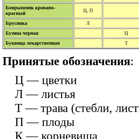
Боярышник кроваво-
Ц, П
красный
Брусника
Л
Бузина черная
Ц
Буквица лекарственная
Т
Принятые обозначения
:
Ц — цветки
Л — листья
Т — трава (стебли, лист
П — плоды
К — корневища