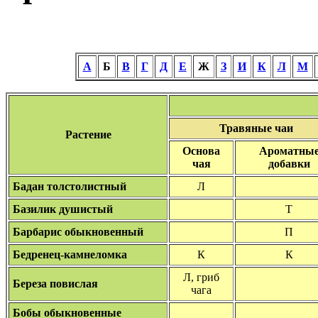
А
Б
В
Г
Д
Е
Ж
З
И
К
Л
М
Травяные чаи
Растение
Основа
Ароматны
чая
добавки
Бадан толстолистный
Л
Базилик душистый
Т
Барбарис обыкновенный
П
Бедренец-камнеломка
К
К
Л, гриб
Береза повислая
чага
Бобы обыкновенные