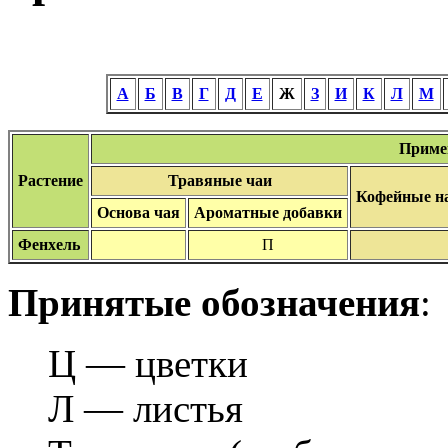
А
Б
В
Г
Д
Е
Ж
З
И
К
Л
М
Приме
Растение
Травяные чаи
Кофейные н
Основа чая
Ароматные добавки
Фенхель
П
Принятые обозначения
:
Ц — цветки
Л — листья