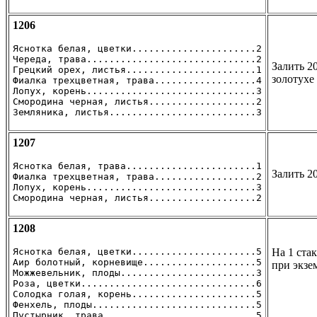
1206
Яснотка белая, цветки......................2

Череда, трава..............................2

Залить 2
Грецкий орех, листья.......................1

золотухе
Фиалка трехцветная, трава..................4

Лопух, корень..............................3

Смородина черная, листья...................2

Земляника, листья..........................3
1207
Яснотка белая, трава.......................1

Залить 2
Фиалка трехцветная, трава..................2

Лопух, корень..............................3

Смородина черная, листья...................2
1208
Яснотка белая, цветки......................5

На 1 ста
Аир болотный, корневище....................5

при экзе
Можжевельник, плоды........................3

Роза, цветки...............................6

Солодка голая, корень......................5

Фенхель, плоды.............................5

Пустырник, трава...........................5