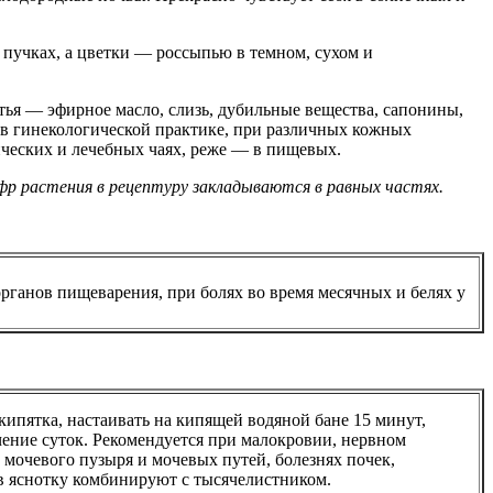
в пучках, а цветки — россыпью в темном, сухом и
тья — эфирное масло, слизь, дубильные вещества, сапонины,
 в гинекологической практике, при различных кожных
ических и лечебных чаях, реже — в пищевых.
фр растения в рецептуру закладываются в равных частях.
рганов пищеварения, при болях во время месячных и белях у
кипятка, настаивать на кипящей водяной бане 15 минут,
чение суток. Рекомендуется при малокровии, нервном
 мочевого пузыря и мочевых путей, болезнях почек,
 яснотку комбинируют с тысячелистником.