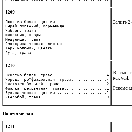
1209
Яснотка белая, цветки

Залить 2
Пырей ползучий, корневище

Чабрец, трава

Шиповник, плоды

Медуница, трава

Смородина черная, листья

Терн колючий, цветки

Рута, трава
1210
Высыпать
Яснотка белая, трава.......................4

как чай.
Череда тре^фаздельная, трава...............4

Чистотел большой, трава....................2

Рекоменд
Фиалка трехцветная, трава..................1

Бузина черная, цветки......................1

Зверобой, трава............................3
Почечные чаи
1211