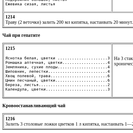
Ежевика сизая, листья                       
1214
Траву (2 веточки) залить 200 мл кипятка, настаивать 20 минут
Чай при гепатите
1215
Яснотка белая, цветки .....................3

На 3 ста
Ромашка аптечная, цветки...................4

хроничес
Земляника, сухие плоды.....................4

Шиповник, лепестки.........................4

Хвощ полевой, трава........................6

Цмин песчаный, цветки......................6

Береза, листья.............................2

Календула, цветки..........................3
Кровоостанавливающий чай
1216
Залить 3 столовые ложки цветков 1 л кипятка, настаивать 1—