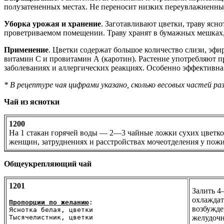
полузатененных местах. Не переносит низких переувлажненны
Уборка урожая и хранение
. Заготавливают цветки, траву ясн
проветриваемом помещении. Траву хранят в бумажных мешках, 
Применение
. Цветки содержат большое количество слизи, эфи
витамин С и провитамин А (каротин). Растение употребляют п
заболеваниях и аллергических реакциях. Особенно эффективна
* В рецептуре чая цифрами указано, сколько весовых частей 
Чай из яснотки
1200
На 1 стакан горячей воды — 2—3 чайные ложки сухих цветков
женщин, затруднениях и расстройствах мочеотделения у пож
Общеукрепляющий чай
1201
Залить 4
охлаждат
Пропорции по желанию
:

возбужде
Яснотка белая, цветки

Тысячелистник, цветки                       
желудочн