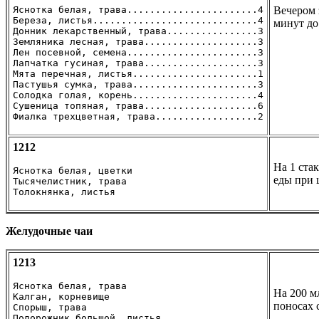
Яснотка белая, трава.......................4

Вечером 
Береза, листья.............................4

минут до
Донник лекарственный, трава................3

Земляника лесная, трава....................3

Лен посевной, семена.......................3

Лапчатка гусиная, трава....................3

Мята перечная, листья......................1

Пастушья сумка, трава......................3

Солодка голая, корень......................4

Сушеница топяная, трава....................6

Фиалка трехцветная, трава..................2
1212
На 1 ста
Яснотка белая, цветки

еды при 
Тысячелистник, трава

Толокнянка, листья
Желудочные чаи
1213
Яснотка белая, трава

На 200 м
Калган, корневище

поносах 
Спорыш, трава

Подорожник большой, листья
