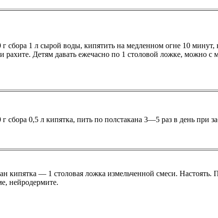
0 г сбора 1 л сырой воды, кипятить на медленном огне 10 минут, 
 и рахите. Детям давать ежечасно по 1 столовой ложке, можно с 
0 г сбора 0,5 л кипятка, пить по полстакана 3—5 раз в день при 
кан кипятка — 1 столовая ложка измельченной смеси. Настоять. П
ме, нейродермите.