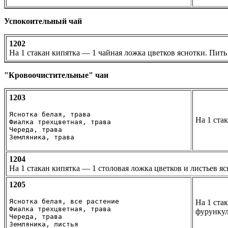
Успокоительный чай
1202
На 1 стакан кипятка — 1 чайная ложка цветков яснотки. Пить 
"Кровоочистительные" чаи
1203
Яснотка белая, трава 

На 1 ста
Фиалка трехцветная, трава

Череда, трава

Земляника, трава
1204
На 1 стакан кипятка — 1 столовая ложка цветков и листьев ясн
1205
Яснотка белая, все растение 

На 1 ста
Фиалка трехцветная, трава 

фурункул
Череда, трава 

Земляника, листья