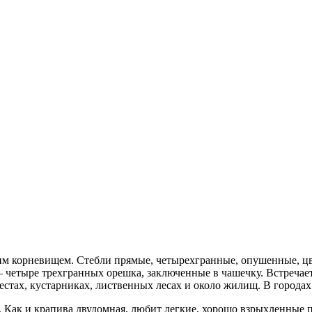
чим корневищем. Стебли прямые, четырехгранные, опушенные, ц
— четыре трехгранных орешка, заключенные в чашечку. Встречае
местах, кустарниках, лиственных лесах и около жилищ. В города
. Как и крапива двудомная, любит легкие, хорошо взрыхленные 