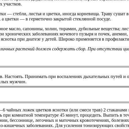
х участков.
отки — стебли, листья и цветки, иногда корневища. Траву сушат 
а цветки — в герметично закрытой стеклянной посуде.
рное масло, сапонины, холин, тирамин, дубильные вещества; лис
ри хронических заболеваниях мочевого пузыря и почек, анемии,
 яснотка при диатезе у детей. Широко применяется в профилакт
различных растений должен содержать сбор. При отсутствии ци
. Настоять. Принимать при воспалениях дыхательных путей и о
илых мужчин.
—6 чайных ложек цветков яснотки (или смеси трав) 2 стаканами 
ь при комнатной температуре 45 минут, процедить. Выпить в те
нии, бессоннице, легочных и маточных кровотечениях, болезнях
о-кишечных заболеваниях. Для усиления тонизирующих свойств