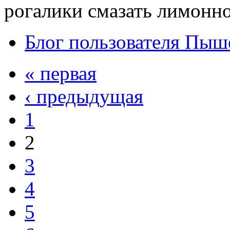
рогалики смазать лимонно
Блог пользователя Пыш
« первая
‹ предыдущая
1
2
3
4
5