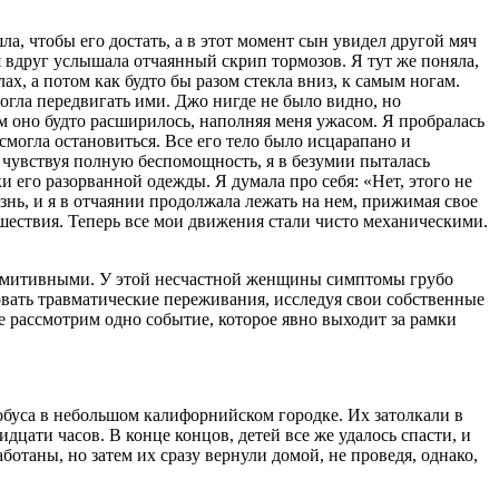
ла, чтобы его достать, а в этот момент сын увидел другой мяч
я вдруг услышала отчаянный скрип тормозов. Я тут же поняла,
ах, а потом как будто бы разом стекла вниз, к самым ногам.
огла передвигать ими. Джо нигде не было видно, но
ом оно будто расширилось, наполняя меня ужасом. Я пробралась
смогла остановиться. Все его тело было исцарапано и
 чувствуя полную беспомощность, я в безумии пыталась
и его разорванной одежды. Я думала про себя: «Нет, этого не
нь, и я в отчаянии продолжала лежать на нем, прижимая свое
исшествия. Теперь все мои движения стали чисто механическими.
 примитивными. У этой несчастной женщины симптомы грубо
вать травматические переживания, исследуя свои собственные
 рассмотрим одно событие, которое явно выходит за рамки
тобуса в небольшом калифорнийском городке. Их затолкали в
цати часов. В конце концов, детей все же удалось спасти, и
таны, но затем их сразу вернули домой, не проведя, однако,