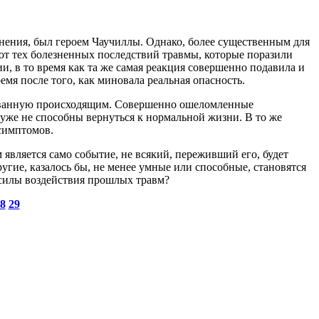
мнения, был героем Чаучиллы. Однако, более существенным для
 от тех болезненных последствий травмы, которые поразили
, в то время как та же самая реакция совершенно подавила и
емя после того, как миновала реальная опасность.
вызванную происходящим. Совершенно ошеломленные
же не способны вернуться к нормальной жизни. В то же
симптомов.
 является само событие, не всякий, переживший его, будет
угие, казалось бы, не менее умные или способные, становятся
 силы воздействия прошлых травм?
8
29