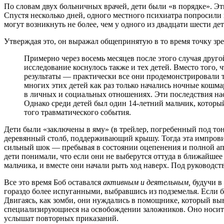
По словам двух больничных врачей, дети были «в порядке». Эти
Спустя несколько дней, одного местного психиатра попросили 
могут возникнуть не более, чем у одного из двадцати шести дет
Утверждая это, он выражал общепринятую в то время точку зр
Примерно через восемь месяцев после этого случая друг
исследование коснулось также и тех детей. Вместо того
результаты — практически все они продемонстрировали т
многих этих детей как раз только начались ночные кош
в личных и социальных отношениях. Эти последствия нас
Однако среди детей был один 14-летний мальчик, который 
того травматического события.
Дети были «заключены в яму» (в трейлер, погребенный под тон
деревянный столб, поддерживающий крышу. Тогда эта импровиз
сильный шок — пребывая в состоянии оцепенения и полной апат
дети понимали, что если они не выберутся оттуда в ближайшее
мальчика, и вместе они начали рыть ход наверх. Под руководс
Все это время Боб оставался
активным и деятельным,
будучи в 
гораздо более испуганными, выбравшись из подземелья. Если б
Двигаясь, как зомби, они нуждались в помощнике, который выв
специализирующиеся на освобождении заложников. Оно носит 
услышат повторных приказаний.