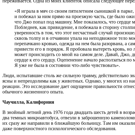
переживается. Одна из моих клиенток описала следующее пер
«Я играла в мяч со своим пятилетним сынишкой в парке, к
и побежал за ним прямо на проезжую часть, где было ожи
что Джо попал под машину. Мне показалось, что сердце мо
Побледнев, как привидение, я побежала в сторону столп
уверенность в том, что этот несчастный случай произоше
сквозь толпу и в отчаянии упала на неподвижное тело мо
перепачкано кровью, одежда на нем была разорвана, а с
привести его в порядок. Я пробовала вытереть кровь, но 
может происходить со мной на самом деле. Давай, Джо, 
сердце к его сердцу. Оцепенение начало расползаться по 
Я уже не была в состоянии что-либо чувствовать».
Люди, испытавшие столь же сильную травму, действительно зн
ясны и непреодолимы как у животных. Однако, у многих из н
реакции. Это исследование дает ощущение правильности отнес
обычного жизненного опыта.
Чаучилла, Калифорния
В знойный летний день 1976 года двадцать шесть детей в возр
два темных микроавтобуса, отвезли в заброшенную каменоломню
их сразу же направили в ближайшую больницу. Там им оказали
даже поверхностного психологического обследования.