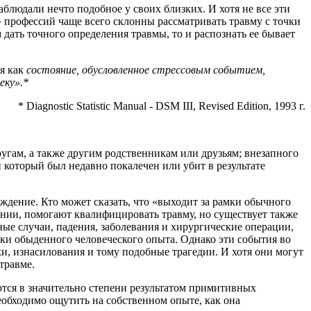
блюдали нечто подобное у своих близких. И хотя не все эти
профессий чаще всего склонны рассматривать травму с точки
 дать точного определения травмы, то и распознать ее бывает
я как
состояние, обусловленное стрессовым событием,
еку».*
* Diagnostic Statistic Manual - DSM III, Revised Edition, 1993 г.
ругам, а также другим родственникам или друзьям; внезапного
 который был недавно покалечен или убит в результате
уждение. Кто может сказать, что «выходит за рамки обычного
ении, помогают квалифицировать травму, но существует также
ые случаи, падения, заболевания и хирургические операции,
мки обыденного человеческого опыта. Однако эти события во
и, изнасилования и тому подобные трагедии. И хотя они могут
травме.
ются в значительно степени результатом примитивных
еобходимо ощутить на собственном опыте, как она