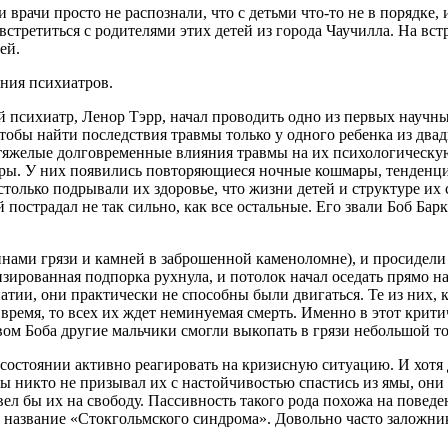
 врачи просто не распознали, что с детьми что-то не в порядке,
встретиться с родителями этих детей из города Чаучилла. На вст
ей.
ения психиатров.
ой психиатр, Ленор Тэрр, начал проводить одно из первых научн
, чтобы найти последствия травмы только у одного ребенка из д
яжелые долговременные влияния травмы на их психологическую 
мары. У них появились повторяющиеся ночные кошмары, тенденц
только подрывали их здоровье, что жизни детей и структуре их
пострадал не так сильно, как все остальные. Его звали Боб Бар
нами грязи и камней в заброшенной каменоломне), и просидели 
ированная подпорка рухнула, и потолок начал оседать прямо н
ии, они практически не способны были двигаться. Те из них, кт
 время, то всех их ждет неминуемая смерть. Именно в этот кри
твом Боба другие мальчики смогли выкопать в грязи небольшой т
состоянии активно реагировать на кризисную ситуацию. И хотя д
ы никто не призывал их с настойчивостью спастись из ямы, они
ел бы их на свободу. Пассивность такого рода похожа на повед
название «Стокгольмского синдрома». Довольно часто заложник