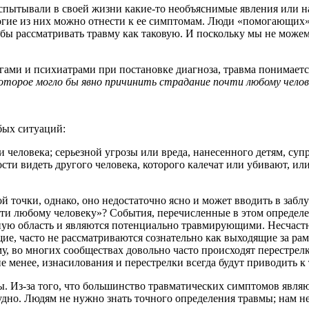
спытывали в своей жизни какие-то необъяснимые явления или на
гие из них можно отнести к ее симптомам. Люди «помогающих» 
тобы рассматривать травму как таковую. И поскольку мы не можем
ами и психиатрами при постановке диагноза, травма понимаетс
которое могло бы явно причинить страдание почти любому челов
бых ситуаций:
 человека; серьезной угрозы или вреда, нанесенного детям, суп
ти видеть другого человека, которого калечат или убивают, или
й точки, однако, оно недостаточно ясно и может вводить в забл
очти любому человеку»? События, перечисленные в этом определ
ную область и являются потенциально травмирующими. Несчастн
ие, часто не рассматриваются сознательно как выходящие за ра
, во многих сообществах довольно часто происходят перестрелк
 менее, изнасилования и перестрелки всегда будут приводить к 
ы. Из-за того, что большинство травматических симптомов явля
удно. Людям не нужно знать точного определения травмы; нам н