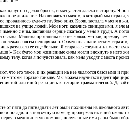
еживание:
ак вдруг он сделал бросок, и мяч улетел далеко в сторону. Я пош
вленное движение. Наклоняясь за мячом, в который мы играли, 
е провалилось куда-то глубоко вниз. Кровь застыла у меня в жил
ившихся на улице людей. Мои ноги казались свинцовыми, я еле м
л именно с ним, заставила сердце сжаться у меня в груди. А пот
его сына. Машина протащила его несколько метров, прежде, чем 
ам он лежал совсем неподвижно. Охваченная паническим страхом,
лишь размазала ее еще больше. Я старалась соединить вместе куск
дыши!» Как будто мои жизненные силы могли вдохнуть в него жиз
моему телу, когда я почувствовала, как меня уводят с места про
ают, что это такое, и их реакции на нее являются базовыми и
ас симптомы гораздо тоньше. Мы можем научиться идентифициро
ения той или иной реакции к категории травматической. Давайте
асте от пяти до пятнадцати лет были похищены из школьного ав
 и посадили в подземную камеру, продержав их в ней около трид
 первую медицинскую помощь, полученные ими раны были обрабо