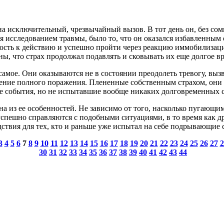
на исключительный, чрезвычайный вызов. В тот день он, без со
ся исследованием травмы, было то, что он оказался избавленным
ность к действию и успешно пройти через реакцию иммобилизации
ы, что страх продолжал подавлять и сковывать их еще долгое вр
самое. Они оказываются не в состоянии преодолеть тревогу, 
ие полного поражения. Плененные собственным страхом, они у
 же события, но не испытавшие вообще никаких долговременных 
а из ее особенностей. Не зависимо от того, насколько пугающим
успешно справляются с подобными ситуациями, в то время как др
дствия для тех, кто и раньше уже испытал на себе подрывающие
3
4
5
6
7
8
9
10
11
12
13
14
15
16
17
18
19
20
21
22
23
24
25
26
27
2
30
31
32
33
34
35
36
37
38
39
40
41
42
43
44