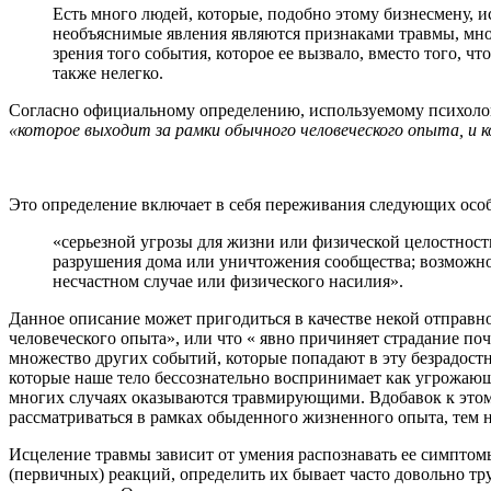
Есть много людей, которые, подобно этому бизнесмену, и
необъяснимые явления являются признаками травмы, мно
зрения того события, которое ее вызвало, вместо того, ч
также нелегко.
Согласно официальному определению, используемому психолог
«которое выходит за рамки обычного человеческого опыта, и 
Это определение включает в себя переживания следующих осо
«серьезной угрозы для жизни или физической целостности
разрушения дома или уничтожения сообщества; возможнос
несчастном случае или физического насилия».
Данное описание может пригодиться в качестве некой отправно
человеческого опыта», или что « явно причиняет страдание п
множество других событий, которые попадают в эту безрадост
которые наше тело бессознательно воспринимает как угрожающ
многих случаях оказываются травмирующими. Вдобавок к этому
рассматриваться в рамках обыденного жизненного опыта, тем не
Исцеление травмы зависит от умения распознавать ее симптом
(первичных) реакций, определить их бывает часто довольно тр