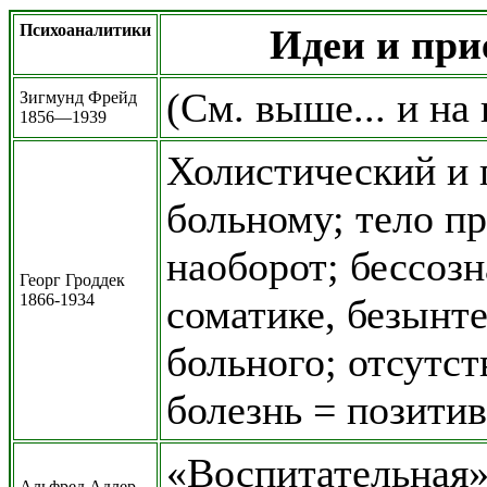
Психоаналитики
Идеи и при
(См. выше... и на
Зигмунд Фрейд
1856—1939
Холистический и 
больному; тело пр
наоборот; бессозн
Георг Гроддек
1866-1934
соматике, безынт
больного; отсутс
болезнь = позити
«Воспитательная»
Альфред Адлер