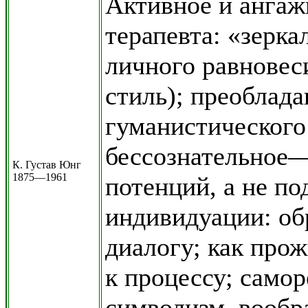
Активное и анга
терапевта: «зерка
личного равновес
стиль); преоблада
гуманистического
бессознательное
К. Густав Юнг
1875—1961
потенций, а не п
индивидуации: об
диалогу; как про
к процессу; самор
символизм, вообр